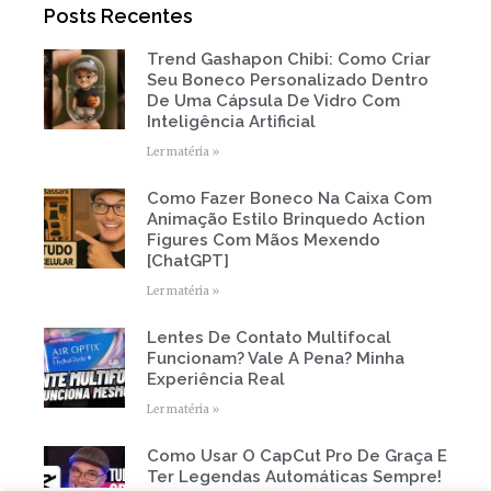
r
o
e
r
Posts Recentes
k
a
-
m
f
Trend Gashapon Chibi: Como Criar
Page
Page
Page
Page
Page
Seu Boneco Personalizado Dentro
De Uma Cápsula De Vidro Com
Inteligência Artificial
Ler matéria »
Como Fazer Boneco Na Caixa Com
Animação Estilo Brinquedo Action
Figures Com Mãos Mexendo
[ChatGPT]
Ler matéria »
Lentes De Contato Multifocal
Funcionam? Vale A Pena? Minha
Experiência Real
Ler matéria »
Como Usar O CapCut Pro De Graça E
Ter Legendas Automáticas Sempre!