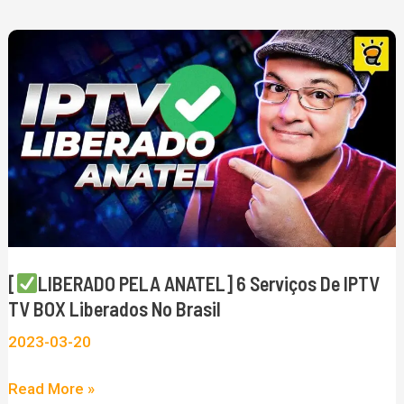
[
LIBERADO
PELA
ANATEL]
6
Serviços
de
IPTV
[
LIBERADO PELA ANATEL] 6 Serviços De IPTV
TV
TV BOX Liberados No Brasil
BOX
2023-03-20
liberados
no
Read More »