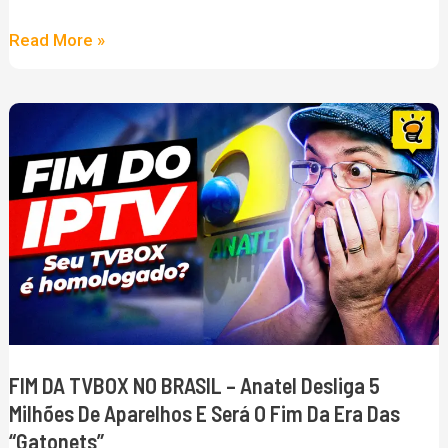
Anatel
Read More »
bloqueia
e
FIM
os
DA
Servidores
TVBOX
VPN
NO
liberam
BRASIL
–
Anatel
desliga
5
FIM DA TVBOX NO BRASIL – Anatel Desliga 5
milhões
Milhões De Aparelhos E Será O Fim Da Era Das
de
“gatonets”