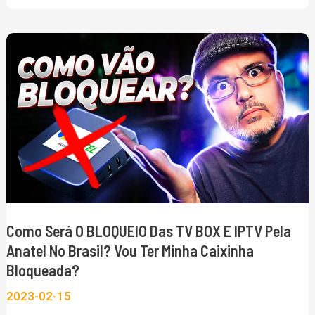
Brasil
Como
será
o
BLOQUEIO
das
TV
BOX
e
IPTV
Como Será O BLOQUEIO Das TV BOX E IPTV Pela
pela
Anatel No Brasil? Vou Ter Minha Caixinha
Anatel
Bloqueada?
no
2023-02-15
Brasil?