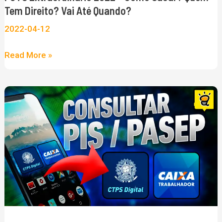
Vai
Tem Direito? Vai Até Quando?
até
2022-04-12
Quando?
Read More »
PIS/PASEP
2022:
Como
Consultar
pelo
Celular
e
saber
se