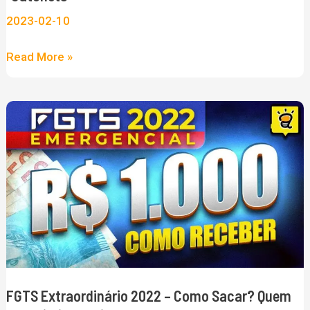
aparelhos
2023-02-10
e
será
Read More »
o
fim
FGTS
da
Extraordinário
era
2022
das
–
“gatonets”
Como
Sacar?
Quem
Tem
Direito?
FGTS Extraordinário 2022 – Como Sacar? Quem
Vai