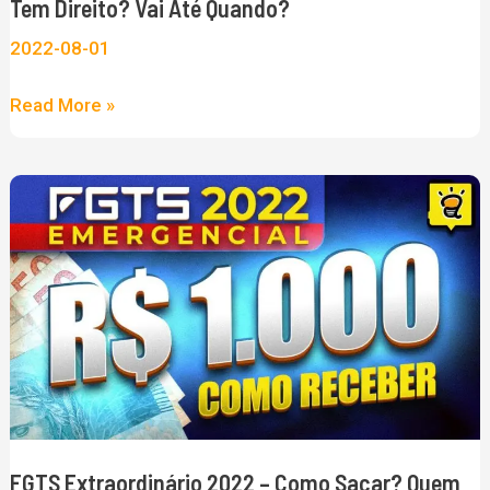
Tem Direito? Vai Até Quando?
até
2022-08-01
Quando?
Read More »
FGTS
Extraordinário
2022
–
Como
Sacar?
Quem
Tem
Direito?
FGTS Extraordinário 2022 – Como Sacar? Quem