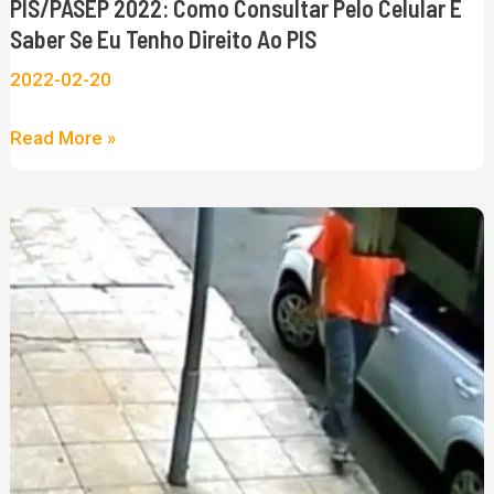
PIS/PASEP 2022: Como Consultar Pelo Celular E
eu
Saber Se Eu Tenho Direito Ao PIS
tenho
2022-02-20
Direito
ao
Read More »
PIS
Homem
é
preso
duas
vezes
na
mesma
semana