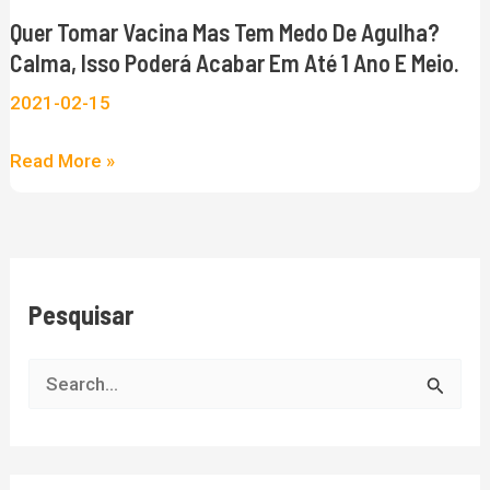
medo
Quer Tomar Vacina Mas Tem Medo De Agulha?
de
Calma, Isso Poderá Acabar Em Até 1 Ano E Meio.
Agulha?
2021-02-15
Calma,
isso
Read More »
poderá
acabar
em
até
Pesquisar
1
ano
e
P
meio.
e
s