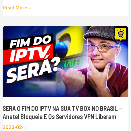
vou
Read More »
ter
minha
SERÁ
caixinha
O
Bloqueada?
FIM
DO
IPTV
NA
SUA
TV
BOX
SERÁ O FIM DO IPTV NA SUA TV BOX NO BRASIL –
NO
Anatel Bloqueia E Os Servidores VPN Liberam
BRASIL
2023-02-11
–