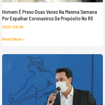
por
espalhar
Homem É Preso Duas Vezes Na Mesma Semana
coronavírus
Por Espalhar Coronavírus De Propósito No RS
de
2021-03-06
propósito
no
Read More »
RS
Ratinho
Junior
atualiza
decreto
com
medidas
contra