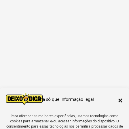
o
r
r
k
a
-
m
f
Olha só que informação legal
Para oferecer as melhores experiências, usamos tecnologias como
cookies para armazenar e/ou acessar informações do dispositivo. O
consentimento para essas tecnologias nos permitirá processar dados de