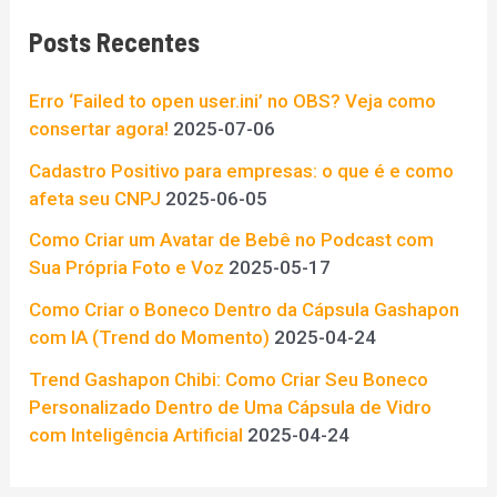
q
Posts Recentes
u
i
Erro ‘Failed to open user.ini’ no OBS? Veja como
s
consertar agora!
2025-07-06
a
Cadastro Positivo para empresas: o que é e como
afeta seu CNPJ
2025-06-05
r
p
Como Criar um Avatar de Bebê no Podcast com
Sua Própria Foto e Voz
2025-05-17
o
Como Criar o Boneco Dentro da Cápsula Gashapon
r
com IA (Trend do Momento)
2025-04-24
:
Trend Gashapon Chibi: Como Criar Seu Boneco
Personalizado Dentro de Uma Cápsula de Vidro
com Inteligência Artificial
2025-04-24