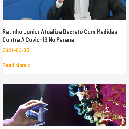
a
covid-
19
Ratinho Junior Atualiza Decreto Com Medidas
no
Contra A Covid-19 No Paraná
Paraná
2021-03-05
Read More »
Quer
tomar
vacina
mas
tem