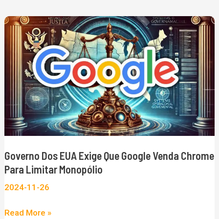
Governo
dos
EUA
Exige
que
Google
Venda
Chrome
para
Governo Dos EUA Exige Que Google Venda Chrome
Limitar
Para Limitar Monopólio
Monopólio
2024-11-26
Read More »