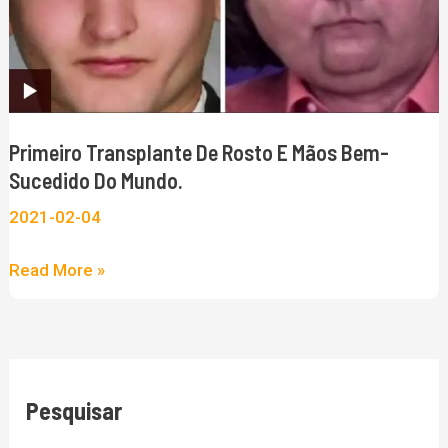
seus
e
dados
Mãos
bem-
sucedido
do
Primeiro Transplante De Rosto E Mãos Bem-
Mundo.
Sucedido Do Mundo.
2021-02-04
Read More »
Pesquisar