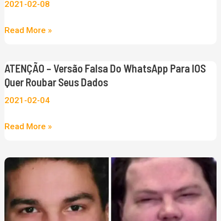
2021-02-08
Read More »
ATENÇÃO – Versão Falsa Do WhatsApp Para IOS
ATENÇÃO
Quer Roubar Seus Dados
–
Versão
2021-02-04
falsa
Read More »
do
WhatsApp
para
Primeiro
iOS
Transplante
quer
de
roubar
Rosto