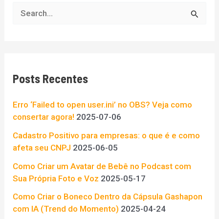
P
e
s
q
Posts Recentes
u
i
Erro ‘Failed to open user.ini’ no OBS? Veja como
s
consertar agora!
2025-07-06
a
Cadastro Positivo para empresas: o que é e como
afeta seu CNPJ
2025-06-05
r
p
Como Criar um Avatar de Bebê no Podcast com
Sua Própria Foto e Voz
2025-05-17
o
Como Criar o Boneco Dentro da Cápsula Gashapon
r
com IA (Trend do Momento)
2025-04-24
: