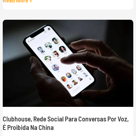
Read More »
Clubhouse,
rede
social
para
conversas
por
voz,
é
proibida
na
Clubhouse, Rede Social Para Conversas Por Voz,
China
É Proibida Na China