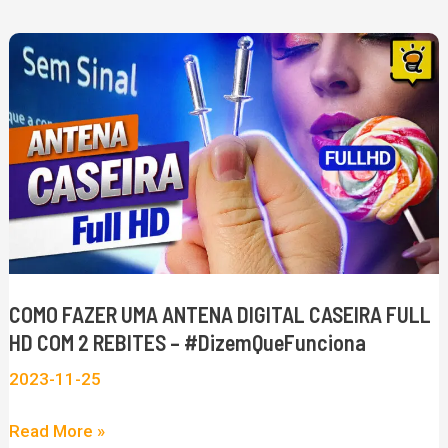
COMO
FAZER
UMA
ANTENA
DIGITAL
CASEIRA
FULL
HD
COM
COMO FAZER UMA ANTENA DIGITAL CASEIRA FULL
2
HD COM 2 REBITES – #DizemQueFunciona
REBITES
2023-11-25
–
#DizemQueFunciona
Read More »