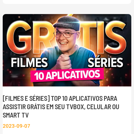
[FILMES
E
SÉRIES]
TOP
10
APLICATIVOS
PARA
ASSISTIR
GRÁTIS
[FILMES E SÉRIES] TOP 10 APLICATIVOS PARA
EM
ASSISTIR GRÁTIS EM SEU TVBOX, CELULAR OU
SEU
SMART TV
TVBOX,
2023-09-07
CELULAR