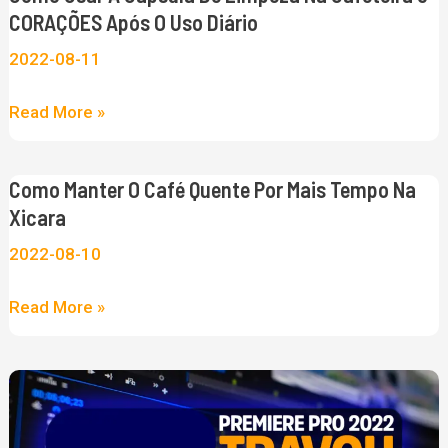
CORAÇÕES
CORAÇÕES Após O Uso Diário
após
2022-08-11
o
uso
Read More »
diário
Como Manter O Café Quente Por Mais Tempo Na
Como
Xicara
manter
o
2022-08-10
café
Read More »
quente
por
mais
ADOBE
tempo
PREMIERE
na
TRAVOU