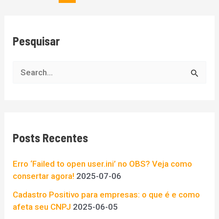
Pesquisar
P
e
s
q
Posts Recentes
u
i
Erro ‘Failed to open user.ini’ no OBS? Veja como
s
consertar agora!
2025-07-06
a
Cadastro Positivo para empresas: o que é e como
afeta seu CNPJ
2025-06-05
r