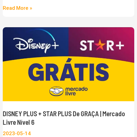
OU
Read More »
SMART
TV
DISNEY
PLUS
+
STAR
PLUS
de
GRAÇA
|
Mercado
DISNEY PLUS + STAR PLUS De GRAÇA | Mercado
Livre
Livre Nível 6
Nível
2023-05-14
6