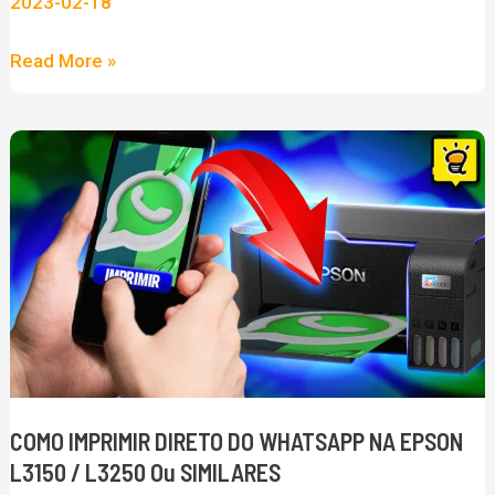
2023-02-18
bloqueio
da
Read More »
sua
IPTV
COMO
pela
IMPRIMIR
Anatel
DIRETO
DO
WHATSAPP
NA
EPSON
L3150
/
COMO IMPRIMIR DIRETO DO WHATSAPP NA EPSON
L3250
L3150 / L3250 Ou SIMILARES
ou