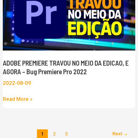
xicara
NO
MEIO
DA
EDICAO,
E
AGORA
ADOBE PREMIERE TRAVOU NO MEIO DA EDICAO, E
–
AGORA – Bug Premiere Pro 2022
Bug
2022-08-09
Premiere
Pro
Read More »
2022
Next
→
1
2
3