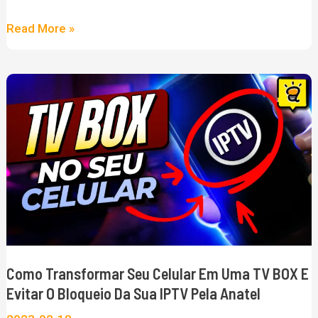
Read More »
Como
transformar
seu
Celular
em
uma
TV
BOX
e
Como Transformar Seu Celular Em Uma TV BOX E
evitar
Evitar O Bloqueio Da Sua IPTV Pela Anatel
o