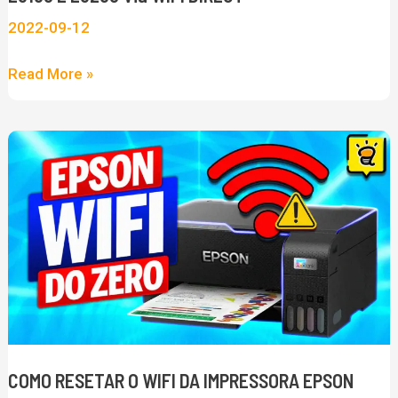
via
2022-09-12
WIFI
DIRECT
Read More »
COMO
RESETAR
O
WIFI
DA
IMPRESSORA
EPSON
L3150
e
COMO RESETAR O WIFI DA IMPRESSORA EPSON
L3250