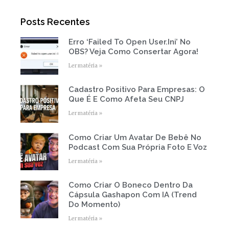
t
b
u
a
e
o
b
g
r
o
e
r
Posts Recentes
k
a
-
m
f
Erro ‘Failed To Open User.ini’ No
Page
Page
Page
Page
Page
OBS? Veja Como Consertar Agora!
Ler matéria »
Cadastro Positivo Para Empresas: O
Que É E Como Afeta Seu CNPJ
Ler matéria »
Como Criar Um Avatar De Bebê No
Podcast Com Sua Própria Foto E Voz
Ler matéria »
Como Criar O Boneco Dentro Da
Cápsula Gashapon Com IA (Trend
Do Momento)
Ler matéria »