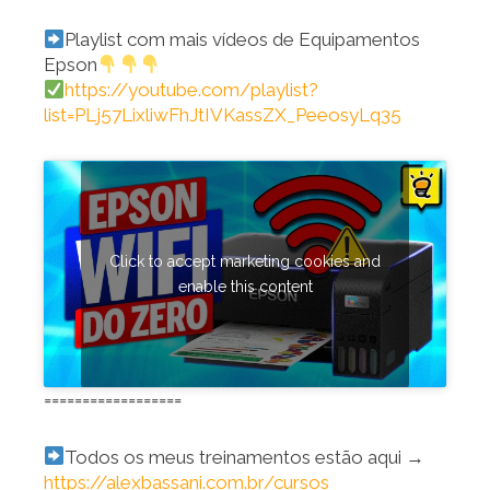
Playlist com mais vídeos de Equipamentos
Epson
https://youtube.com/playlist?
list=PLj57LixliwFhJtIVKassZX_PeeosyLq35
Click to accept marketing cookies and
enable this content
==================
Todos os meus treinamentos estão aqui →
https://alexbassani.com.br/cursos