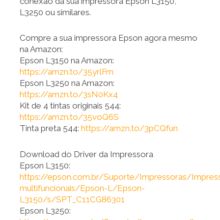
conexão da sua impressora Epson L3150,
L3250 ou similares.
Compre a sua impressora Epson agora mesmo
na Amazon:
Epson L3150 na Amazon:
https://amzn.to/35yrlFm
Epson L3250 na Amazon:
https://amzn.to/3sN0Kx4
Kit de 4 tintas originais 544:
https://amzn.to/35voQ6S
Tinta preta 544:
https://amzn.to/3pCQfun
Download do Driver da Impressora
Epson L3150:
https://epson.com.br/Suporte/Impressoras/Impres
multifuncionais/Epson-L/Epson-
L3150/s/SPT_C11CG86301
Epson L3250: