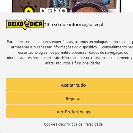
Olha só que informação legal
Click to accept marketing cookies and
enable this content
Para oferecer as melhores experiências, usamos tecnologias como cookies 
armazenar e/ou acessar informações do dispositivo. O consentimento pa
essas tecnologias nos permitirá processar dados de navegação ou
identificadores únicos neste site. Não consentir ou retirar o consentimento 
afetar recursos e funcionalidades.
Aceitar tudo
Menu
Rejeitar
F
T
I
a
w
n
Ver Preferências
c
i
s
e
t
t
Cookie Policy
Política de Privacidade
b
t
a