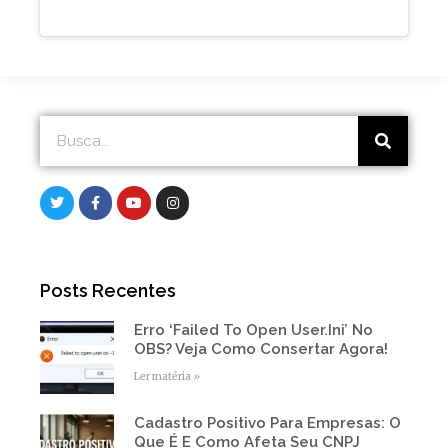
Search
Search
T
F
Y
I
w
a
o
n
i
c
u
s
t
e
t
t
t
b
u
a
e
o
b
g
r
o
e
r
Posts Recentes
k
a
-
m
f
Erro ‘Failed To Open User.ini’ No
Page
Page
Page
Page
Page
OBS? Veja Como Consertar Agora!
Ler matéria »
Cadastro Positivo Para Empresas: O
Que É E Como Afeta Seu CNPJ