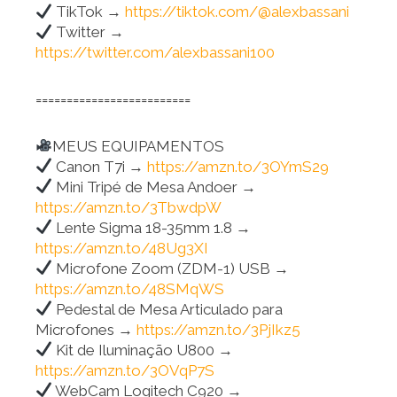
TikTok →
https://tiktok.com/@alexbassani
Twitter →
https://twitter.com/alexbassani100
=========================
MEUS EQUIPAMENTOS
Canon T7i →
https://amzn.to/3OYmS29
Mini Tripé de Mesa Andoer →
https://amzn.to/3TbwdpW
Lente Sigma 18-35mm 1.8 →
https://amzn.to/48Ug3XI
Microfone Zoom (ZDM-1) USB →
https://amzn.to/48SMqWS
Pedestal de Mesa Articulado para
Microfones →
https://amzn.to/3PjIkz5
Kit de Iluminação U800 →
https://amzn.to/3OVqP7S
WebCam Logitech C920 →