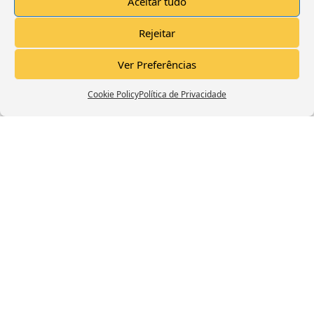
Aceitar tudo
Click to accept marketing cookies and
Rejeitar
enable this content
Ver Preferências
Cookie Policy
Política de Privacidade
Trailer Canal Deixo A Dica
Click to accept marketing cookies and
enable this content