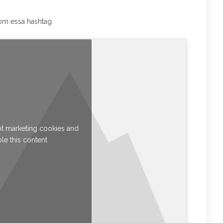
com essa hashtag.
pt marketing cookies and
le this content