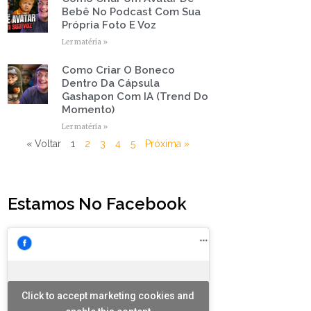
Bebê No Podcast Com Sua
Própria Foto E Voz
Ler matéria »
Como Criar O Boneco
Dentro Da Cápsula
Gashapon Com IA (Trend Do
Momento)
Ler matéria »
« Voltar
1
2
3
4
5
Próxima »
Estamos No Facebook
Click to accept marketing cookies and