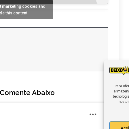
pt marketing cookies and
le this content
Para ofe
 Comente Abaixo
armazena
tecnologi
neste 
Acei