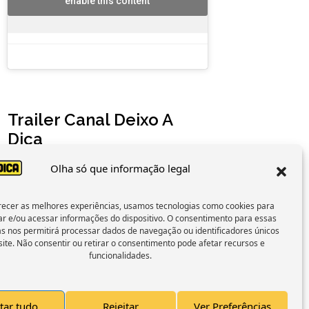
enable this content
Trailer Canal Deixo A
Dica
Olha só que informação legal
recer as melhores experiências, usamos tecnologias como cookies para
Click to accept marketing cookies and
r e/ou acessar informações do dispositivo. O consentimento para essas
enable this content
as nos permitirá processar dados de navegação ou identificadores únicos
site. Não consentir ou retirar o consentimento pode afetar recursos e
funcionalidades.
tar tudo
Rejeitar
Ver Preferências