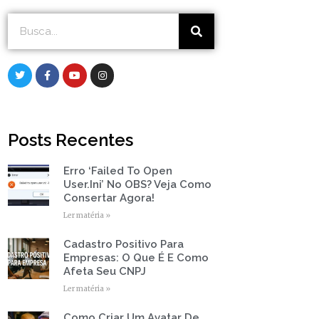
Search
Search
T
F
Y
I
w
a
o
n
i
c
u
s
t
e
t
t
t
b
u
a
e
o
b
g
r
o
e
r
Posts Recentes
k
a
-
m
f
Erro ‘Failed To Open
Page
Page
Page
Page
Page
User.ini’ No OBS? Veja Como
Consertar Agora!
Ler matéria »
Cadastro Positivo Para
Empresas: O Que É E Como
Afeta Seu CNPJ
Ler matéria »
Como Criar Um Avatar De