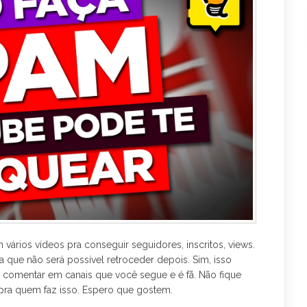
o
e
r
k
a
m
ários vídeos pra conseguir seguidores, inscritos, views.
 que não será possível retroceder depois. Sim, isso
 comentar em canais que você segue e é fã. Não fique
 pra quem faz isso. Espero que gostem.