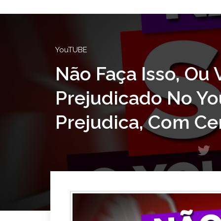
YouTUBE
Não Faça Isso, Ou 
Prejudicado No Yo
Prejudica, Com Ce
T
w
i
t
t
e