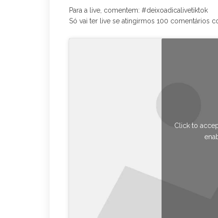
Para a live, comentem: #deixoadicalivetiktok
Só vai ter live se atingirmos 100 comentários 
Click to acce
enab