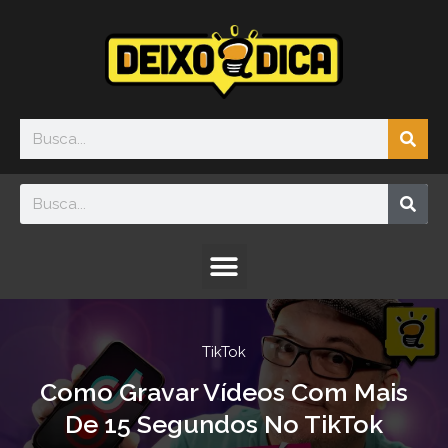
Ir
para
o
conteúdo
Sea
Search
Sea
Search
Menu
TikTok
Como Gravar Vídeos Com Mais
De 15 Segundos No TikTok