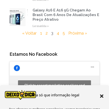
Galaxy A16 E A16 5G Chegam Ao
Brasil Com 6 Anos De Atualizações E
Preço Atrativo
Ler matéria »
« Voltar
1
2
3
4
5
Próxima »
Estamos No Facebook
Click to accept marketing cookies and
enable this content
Olha só que informação legal