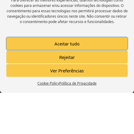
Para oferecer as melhores experiências, usamos tecnologias como
cookies para armazenar e/ou acessar informações do dispositivo. O
consentimento para essas tecnologias nos permitirá processar dados de
navegação ou identificadores únicos neste site. Não consentir ou retirar
o consentimento pode afetar recursos e funcionalidades.
Trailer Canal Deixo A Dica
Aceitar tudo
Rejeitar
Click to accept marketing cookies and
Ver Preferências
enable this content
Cookie Policy
Política de Privacidade
Menu