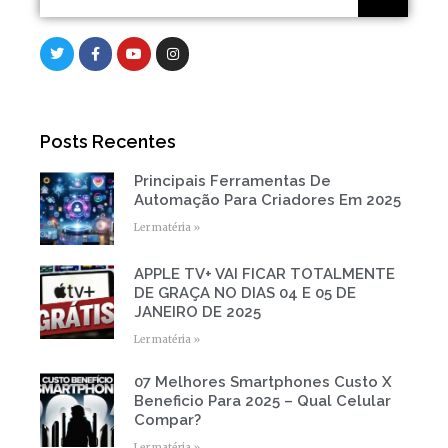
T
F
Y
I
w
a
o
n
i
c
u
s
t
e
t
t
t
b
u
a
e
o
b
g
r
o
e
r
Posts Recentes
k
a
-
m
f
Principais Ferramentas De
Page
Page
Page
Page
Page
Automação Para Criadores Em 2025
Ler matéria »
APPLE TV+ VAI FICAR TOTALMENTE
DE GRAÇA NO DIAS 04 E 05 DE
JANEIRO DE 2025
Ler matéria »
07 Melhores Smartphones Custo X
Beneficio Para 2025 – Qual Celular
Compar?
Ler matéria »