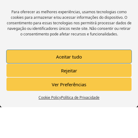
Para oferecer as melhores experiências, usamos tecnologias como
cookies para armazenar e/ou acessar informações do dispositivo. O
consentimento para essas tecnologias nos permitirá processar dados de
navegação ou identificadores únicos neste site. Não consentir ou retirar
o consentimento pode afetar recursos e funcionalidades.
Trailer Canal Deixo A Dica
Aceitar tudo
Rejeitar
Click to accept marketing cookies and
Ver Preferências
enable this content
Cookie Policy
Política de Privacidade