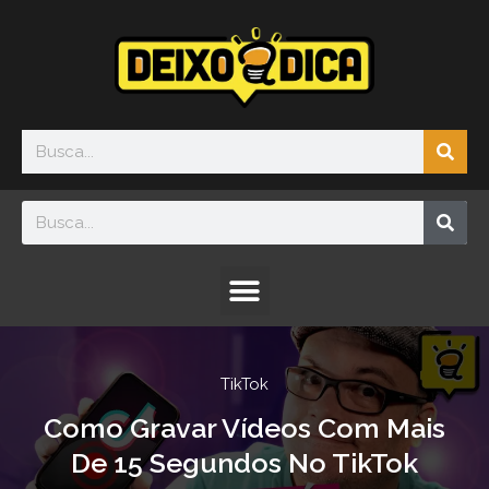
Ir
para
o
conteúdo
Sea
Search
Sea
Search
Menu
TikTok
Como Gravar Vídeos Com Mais
De 15 Segundos No TikTok