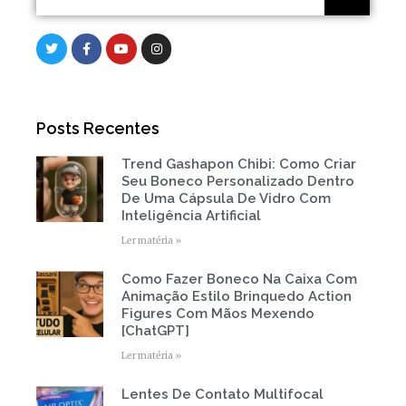
T
F
Y
I
w
a
o
n
i
c
u
s
t
e
t
t
t
b
u
a
e
o
b
g
r
o
e
r
Posts Recentes
k
a
-
m
f
Trend Gashapon Chibi: Como Criar
Page
Page
Page
Page
Page
Seu Boneco Personalizado Dentro
De Uma Cápsula De Vidro Com
Inteligência Artificial
Ler matéria »
Como Fazer Boneco Na Caixa Com
Animação Estilo Brinquedo Action
Figures Com Mãos Mexendo
[ChatGPT]
Ler matéria »
Lentes De Contato Multifocal