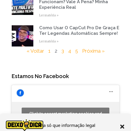
Funcionam? Vale A Pena? Minha
Experiência Real
Ler matéria »
Como Usar O CapCut Pro De Graça E
Ter Legendas Automáticas Sempre!
Ler matéria »
« Voltar
1
2
3
4
5
Próxima »
Estamos No Facebook
Click to accept marketing cookies and
enable this content
Olha só que informação legal