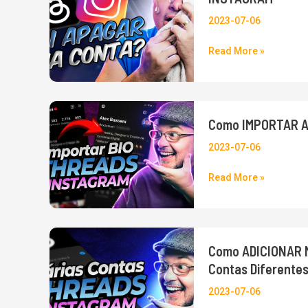
sua
SEGUIR
conta
2023-07-06
TODOS
no
Read More »
de
THREADS
uma
sem
vez
APAGAR
do
sua
Como
Como IMPORTAR A 
Instagram
CONTA
IMPORTAR
DO
a
2023-07-06
INSTAGRAM
BIO
Read More »
do
seu
Instagram
para
Como
Como ADICIONAR Ma
seu
ADICIONAR
Contas Diferente
perfil
mais
do
de
2023-07-06
Threads
um