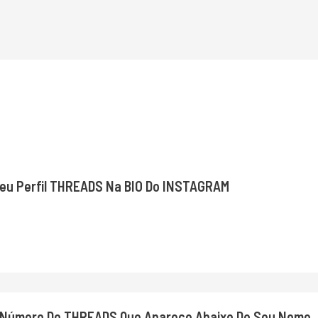
u Perfil THREADS Na BIO Do INSTAGRAM
Número Do THREADS Que Aparece Abaixo Do Seu Nome