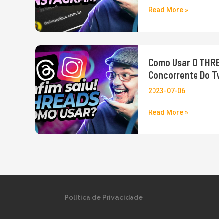
Read More »
Perfil
no
Threads
do
Como
Como Usar O THREA
Instagram
usar
Concorrente Do T
–
o
Várias
THREADS
2023-07-06
Contas
do
Read More »
Diferentes
Instagram
–
O
novo
Aplicativo
Meta,
o
Política de Privacidade
concorrente
do