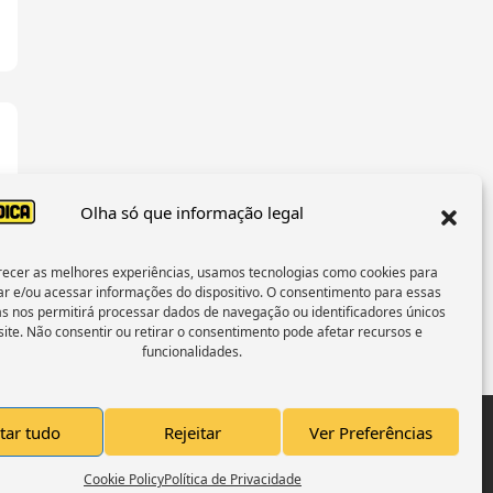
Olha só que informação legal
recer as melhores experiências, usamos tecnologias como cookies para
r e/ou acessar informações do dispositivo. O consentimento para essas
as nos permitirá processar dados de navegação ou identificadores únicos
site. Não consentir ou retirar o consentimento pode afetar recursos e
funcionalidades.
tar tudo
Rejeitar
Ver Preferências
F
T
I
a
w
n
c
i
s
Cookie Policy
Política de Privacidade