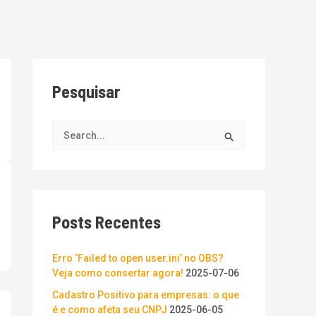
Pesquisar
P
e
s
q
Posts Recentes
u
i
s
Erro ‘Failed to open user.ini’ no OBS?
Veja como consertar agora!
2025-07-06
a
Cadastro Positivo para empresas: o que
r
é e como afeta seu CNPJ
2025-06-05