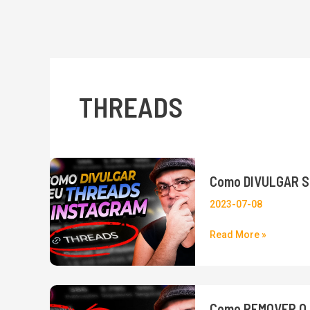
THREADS
Como
Como DIVULGAR Se
DIVULGAR
seu
2023-07-08
Perfil
Read More »
THREADS
na
BIO
do
Como
Como REMOVER O 