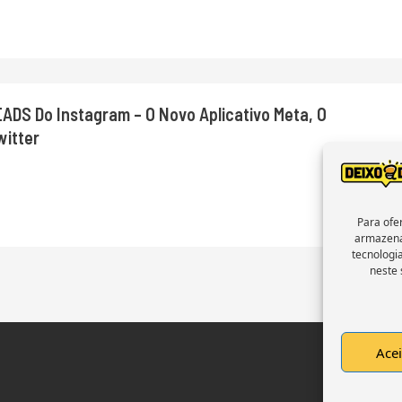
DS Do Instagram – O Novo Aplicativo Meta, O
witter
Para ofe
armazena
tecnologi
neste 
Acei