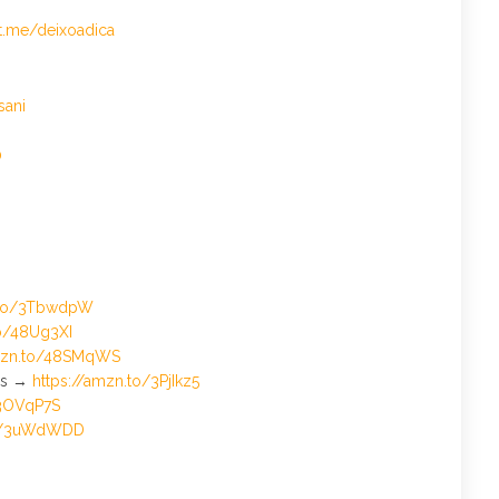
/t.me/deixoadica
sani
0
n.to/3TbwdpW
to/48Ug3XI
amzn.to/48SMqWS
nes →
https://amzn.to/3PjIkz5
/3OVqP7S
to/3uWdWDD