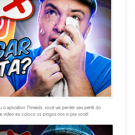
o
e
r
k
a
m
o aplicativo Threads, você vai perder seu perfil do
e vídeo eu coloco os pingos nos is pra você!