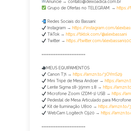
Anuncie → contato@deixoadica.com.br
Grupo de Ofertas no TELEGRAM: →
https:/
Redes Sociais do Bassani:
Instagram →
https://instagram.com/alexbas
TikTok →
https://tiktok.com/@alexbassani
Twitter →
https://twitter.com/alexbassani10
=========================
MEUS EQUIPAMENTOS
Canon T7i →
https://amzn.to/3OYmS29
Mini Tripé de Mesa Andoer →
https://amz
Lente Sigma 18-35mm 1.8 →
https://amzn.
Microfone Zoom (ZDM-1) USB →
https://
Pedestal de Mesa Articulado para Microfo
Kit de Iluminação U800 →
https://amzn.to
WebCam Logitech C920 →
https://amzn.
=========================