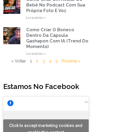
Bebê No Podcast Com Sua
Própria Foto E Voz
Ler matéria »
Como Criar O Boneco
Dentro Da Cápsula
Gashapon Com IA (Trend Do
Momento)
Ler matéria »
« Voltar
1
2
3
4
5
Próxima »
Estamos No Facebook
Click to accept marketing cookies and