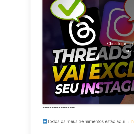
Click to acce
enab
==================
Todos os meus treinamentos estão aqui →
h