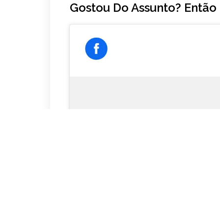
Gostou Do Assunto? Então
Click to acce
enab