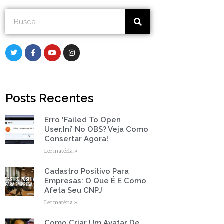
Search
Search
T
F
Y
I
w
a
o
n
i
c
u
s
t
e
t
t
t
b
u
a
e
o
b
g
r
o
e
r
Posts Recentes
k
a
-
m
f
Erro ‘Failed To Open
Page
Page
Page
Page
Page
User.ini’ No OBS? Veja Como
Consertar Agora!
Ler matéria »
Cadastro Positivo Para
Empresas: O Que É E Como
Afeta Seu CNPJ
Ler matéria »
Como Criar Um Avatar De