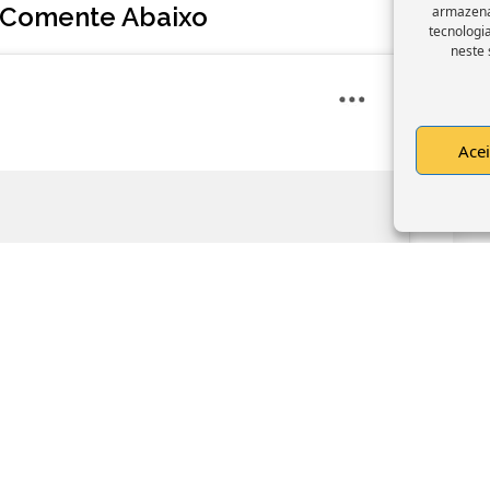
 Comente Abaixo
armazena
tecnologi
neste 
Acei
pt marketing cookies and
le this content