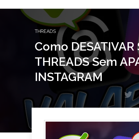
THREADS
Como DESATIVAR 
THREADS Sem AP
INSTAGRAM
T
w
i
t
t
e