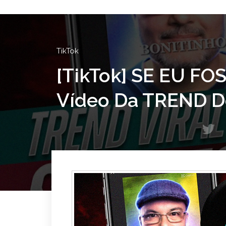
TikTok
[TikTok] SE EU F
Vídeo Da TREND D
T
w
i
t
t
e
r