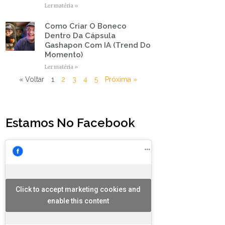
Ler matéria »
Como Criar O Boneco
Dentro Da Cápsula
Gashapon Com IA (Trend Do
Momento)
Ler matéria »
« Voltar
1
2
3
4
5
Próxima »
Estamos No Facebook
Click to accept marketing cookies and
enable this content