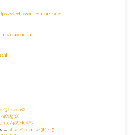
ttps://alexbassani.com.br/cursos
/t.me/deixoadica
sani
0
n.to/3TbwdpW
to/48Ug3XI
amzn.to/48SMqWS
nes →
https://amzn.to/3PjIkz5