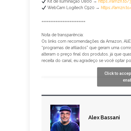
Kit de Iluminação U800 →
https://amzn.to
WebCam Logitech C920 →
https://amzn.
=========================
Nota de transparência:
Os links com recomendações da Amazon, AliEx
“programas de afiliados” que geram uma comis
alteram o preço final dos produtos. já que qu
receita do canal, eu agradeço se você optar po
Click to acce
enab
Alex Bassani