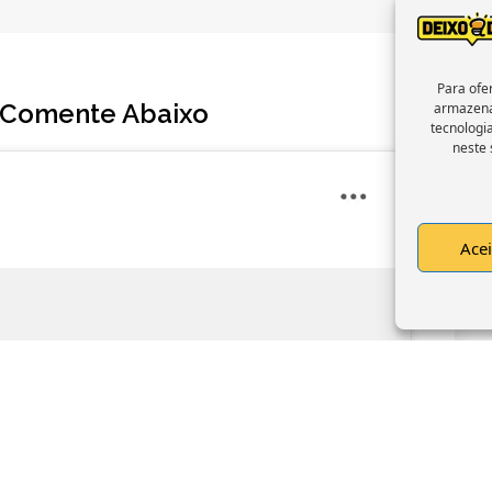
Para ofe
 Comente Abaixo
armazena
tecnologi
neste 
Acei
pt marketing cookies and
le this content