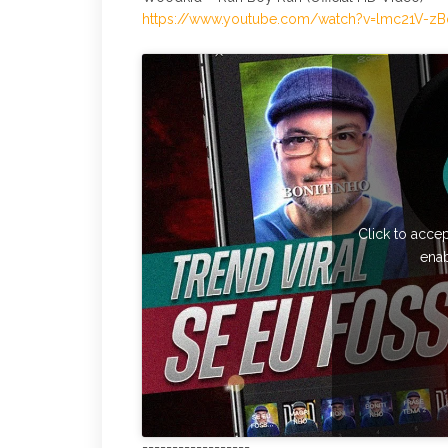
https://www.youtube.com/watch?v=lmc21V-z
Click to acce
enab
==================