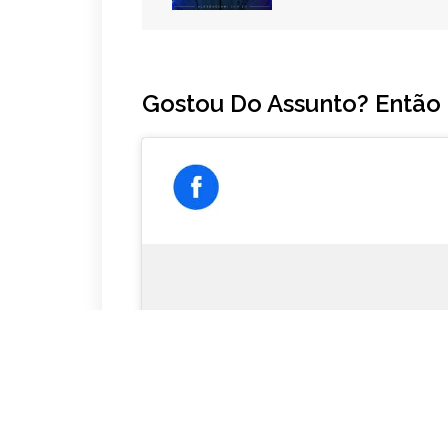
Gostou Do Assunto? Então
Click to acce
enab