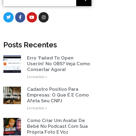
T
F
Y
I
w
a
o
n
i
c
u
s
t
e
t
t
t
b
u
a
e
o
b
g
r
o
e
r
Posts Recentes
k
a
-
m
f
Erro ‘Failed To Open
Page
Page
Page
Page
Page
User.ini’ No OBS? Veja Como
Consertar Agora!
Ler matéria »
Cadastro Positivo Para
Empresas: O Que É E Como
Afeta Seu CNPJ
Ler matéria »
Como Criar Um Avatar De
Bebê No Podcast Com Sua
Própria Foto E Voz