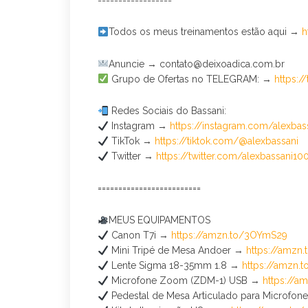
Todos os meus treinamentos estão aqui →
h
Anuncie → contato@deixoadica.com.br
Grupo de Ofertas no TELEGRAM: →
https:/
Redes Sociais do Bassani:
Instagram →
https://instagram.com/alexbas
TikTok →
https://tiktok.com/@alexbassani
Twitter →
https://twitter.com/alexbassani10
=========================
MEUS EQUIPAMENTOS
Canon T7i →
https://amzn.to/3OYmS29
Mini Tripé de Mesa Andoer →
https://amz
Lente Sigma 18-35mm 1.8 →
https://amzn.
Microfone Zoom (ZDM-1) USB →
https://
Pedestal de Mesa Articulado para Microfo