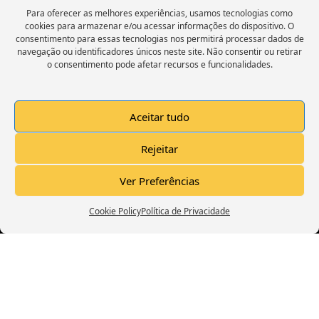
Para oferecer as melhores experiências, usamos tecnologias como
cookies para armazenar e/ou acessar informações do dispositivo. O
consentimento para essas tecnologias nos permitirá processar dados de
navegação ou identificadores únicos neste site. Não consentir ou retirar
o consentimento pode afetar recursos e funcionalidades.
Trailer Canal Deixo A Dica
Aceitar tudo
Rejeitar
Click to accept marketing cookies and
Ver Preferências
enable this content
Cookie Policy
Política de Privacidade
Menu