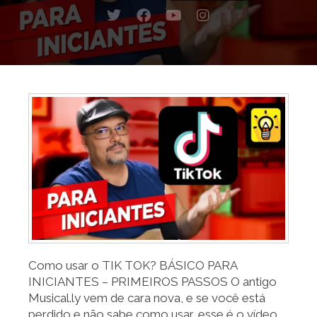
T
F
Y
I
w
a
o
n
i
c
u
s
t
e
t
t
t
b
u
a
e
o
b
g
r
o
e
r
k
a
m
Como usar o TIK TOK? BÁSICO PARA
INICIANTES – PRIMEIROS PASSOS O antigo
Musical.ly vem de cara nova, e se você está
perdido e não sabe como usar, esse é o vídeo