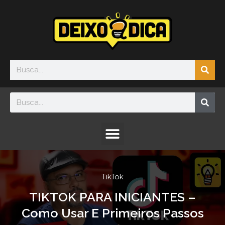
Ir
para
o
conteúdo
Sea
Search
Sea
Search
Menu
TikTok
TIKTOK PARA INICIANTES –
Como Usar E Primeiros Passos