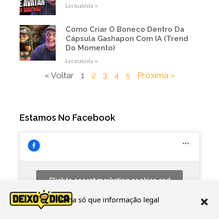
Ler matéria »
Como Criar O Boneco Dentro Da
Cápsula Gashapon Com IA (Trend
Do Momento)
Ler matéria »
« Voltar
1
2
3
4
5
Próxima »
Estamos No Facebook
Click to accept marketing cookies and
enable this content
Olha só que informação legal