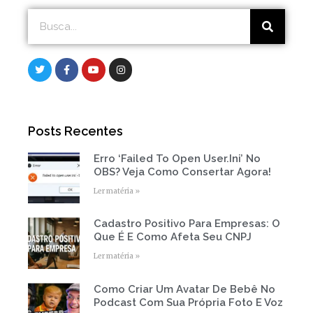
Search
Search
T
F
Y
I
w
a
o
n
i
c
u
s
t
e
t
t
t
b
u
a
e
o
b
g
r
o
e
r
Posts Recentes
k
a
-
m
f
Erro ‘Failed To Open User.ini’ No
Page
Page
Page
Page
Page
OBS? Veja Como Consertar Agora!
Ler matéria »
Cadastro Positivo Para Empresas: O
Que É E Como Afeta Seu CNPJ
Ler matéria »
Como Criar Um Avatar De Bebê No
Podcast Com Sua Própria Foto E Voz