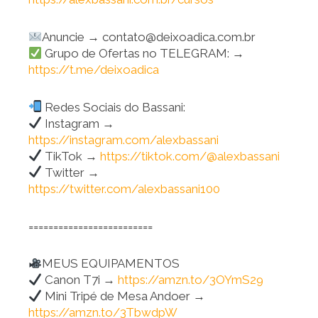
Anuncie → contato@deixoadica.com.br
Grupo de Ofertas no TELEGRAM: →
https://t.me/deixoadica
Redes Sociais do Bassani:
Instagram →
https://instagram.com/alexbassani
TikTok →
https://tiktok.com/@alexbassani
Twitter →
https://twitter.com/alexbassani100
=========================
MEUS EQUIPAMENTOS
Canon T7i →
https://amzn.to/3OYmS29
Mini Tripé de Mesa Andoer →
https://amzn.to/3TbwdpW