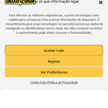
Olha só que informação legal
« Voltar
1
2
3
4
5
Próxima »
Para oferecer as melhores experiências, usamos tecnologias como
cookies para armazenar e/ou acessar informações do dispositivo. O
Estamos No Facebook
consentimento para essas tecnologias nos permitirá processar dados de
navegação ou identificadores únicos neste site. Não consentir ou retirar
o consentimento pode afetar recursos e funcionalidades.
Aceitar tudo
Click to accept marketing cookies and
Rejeitar
enable this content
Ver Preferências
Cookie Policy
Política de Privacidade
Trailer Canal Deixo A Dica