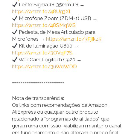
Lente Sigma 18-35mm 1.8 →
https://amzn.to/48Ug3XI
Microfone Zoom (ZDM-1) USB →
https://amzn.to/48SMqWS
Pedestal de Mesa Articulado para
Microfones →
https://amzn.to/3PjIkz5
Kit de Iluminação U800 →
https://amzn.to/3OVqP7S
WebCam Logitech C920 →
https://amzn.to/3uWdWDD
=========================
Nota de transparência:
Os links com recomendações da Amazon,
AliExpress ou qualquer outro produto
relacionado à “programas de afiliados” que
geram uma comissão, viabilizam manter o canal
em funcionamento e não alteram o preço final