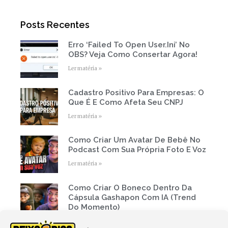
t
b
u
a
e
o
b
g
r
o
e
r
Posts Recentes
k
a
-
m
f
Erro ‘Failed To Open User.ini’ No
Page
Page
Page
Page
Page
OBS? Veja Como Consertar Agora!
Ler matéria »
Cadastro Positivo Para Empresas: O
Que É E Como Afeta Seu CNPJ
Ler matéria »
Como Criar Um Avatar De Bebê No
Podcast Com Sua Própria Foto E Voz
Ler matéria »
Como Criar O Boneco Dentro Da
Cápsula Gashapon Com IA (Trend
Do Momento)
Ler matéria »