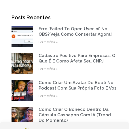
t
e
t
t
t
b
u
a
e
o
b
g
r
o
e
r
Posts Recentes
k
a
-
m
f
Erro ‘Failed To Open User.ini’ No
Page
Page
Page
Page
Page
OBS? Veja Como Consertar Agora!
Ler matéria »
Cadastro Positivo Para Empresas: O
Que É E Como Afeta Seu CNPJ
Ler matéria »
Como Criar Um Avatar De Bebê No
Podcast Com Sua Própria Foto E Voz
Ler matéria »
Como Criar O Boneco Dentro Da
Cápsula Gashapon Com IA (Trend
Do Momento)
Ler matéria »