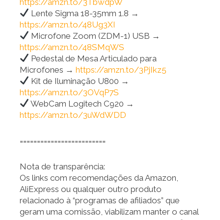
https://amzn.to/3TbwdpW
Lente Sigma 18-35mm 1.8 →
https://amzn.to/48Ug3XI
Microfone Zoom (ZDM-1) USB →
https://amzn.to/48SMqWS
Pedestal de Mesa Articulado para
Microfones →
https://amzn.to/3PjIkz5
Kit de Iluminação U800 →
https://amzn.to/3OVqP7S
WebCam Logitech C920 →
https://amzn.to/3uWdWDD
=========================
Nota de transparência:
Os links com recomendações da Amazon,
AliExpress ou qualquer outro produto
relacionado à “programas de afiliados” que
geram uma comissão, viabilizam manter o canal