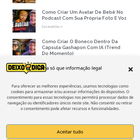
Como Criar Um Avatar De Bebê No
Podcast Com Sua Própria Foto E Voz
Ler matéria »
Como Criar O Boneco Dentro Da
Cápsula Gashapon Com IA (Trend
Do Momento)
Ler matéria »
Olha só que informação legal
« Voltar
1
2
3
4
5
Próxima »
Para oferecer as melhores experiências, usamos tecnologias como
cookies para armazenar e/ou acessar informações do dispositivo. O
Estamos No Facebook
consentimento para essas tecnologias nos permitirá processar dados de
navegação ou identificadores únicos neste site. Não consentir ou retirar
o consentimento pode afetar recursos e funcionalidades.
Aceitar tudo
Click to accept marketing cookies and