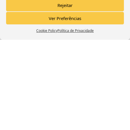
Rejeitar
enable this content
Ver Preferências
Cookie Policy
Política de Privacidade
Trailer Canal Deixo A Dica
Click to accept marketing cookies and
enable this content