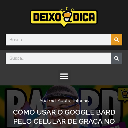
Ir
para
o
conteúdo
Sea
Search
Sea
Search
Menu
Android
,
Apple
,
Tutoriais
COMO USAR O GOOGLE BARD
PELO CELULAR DE GRAÇA NO