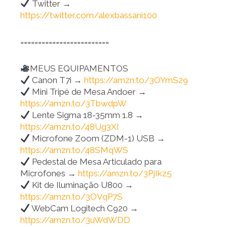
Twitter →
https://twitter.com/alexbassani100
=========================
MEUS EQUIPAMENTOS
Canon T7i →
https://amzn.to/3OYmS29
Mini Tripé de Mesa Andoer →
https://amzn.to/3TbwdpW
Lente Sigma 18-35mm 1.8 →
https://amzn.to/48Ug3XI
Microfone Zoom (ZDM-1) USB →
https://amzn.to/48SMqWS
Pedestal de Mesa Articulado para
Microfones →
https://amzn.to/3PjIkz5
Kit de Iluminação U800 →
https://amzn.to/3OVqP7S
WebCam Logitech C920 →
https://amzn.to/3uWdWDD