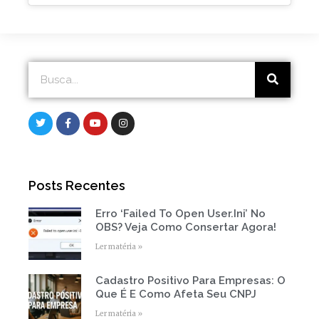
Search
Search
T
F
Y
I
w
a
o
n
i
c
u
s
t
e
t
t
t
b
u
a
e
o
b
g
r
o
e
r
Posts Recentes
k
a
-
m
f
Erro ‘Failed To Open User.ini’ No
Page
Page
Page
Page
Page
OBS? Veja Como Consertar Agora!
Ler matéria »
Cadastro Positivo Para Empresas: O
Que É E Como Afeta Seu CNPJ
Ler matéria »