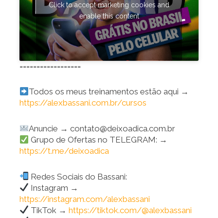
Click to accept marketing cookies and
enable this content
==================
Todos os meus treinamentos estão aqui →
https://alexbassani.com.br/cursos
Anuncie → contato@deixoadica.com.br
Grupo de Ofertas no TELEGRAM: →
https://t.me/deixoadica
Redes Sociais do Bassani:
Instagram →
https://instagram.com/alexbassani
TikTok →
https://tiktok.com/@alexbassani