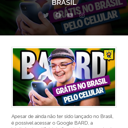
BRASIL
T
F
Y
I
w
a
o
n
i
c
u
s
t
e
t
t
t
b
u
a
e
o
b
g
r
o
e
r
k
a
m
Apesar de ainda não ter sido lançado no Brasil,
é possível acessar o Google BARD, a