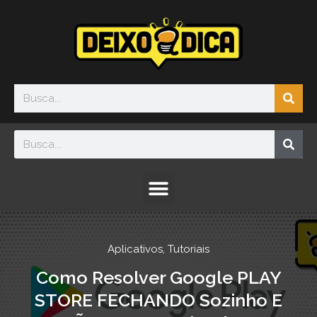
Ir
para
o
conteúdo
Sea
Search
Sea
Search
Menu
Aplicativos
,
Tutoriais
Como Resolver Google PLAY
STORE FECHANDO Sozinho E