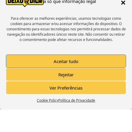
Olha só que informação legal
Para oferecer as melhores experiências, usamos tecnologias como
cookies para armazenar e/ou acessar informações do dispositivo. O
consentimento para essas tecnologias nos permitirá processar dados de
Click to accept marketing cookies and
navegação ou identificadores únicos neste site. Não consentir ou retirar
enable this content
o consentimento pode afetar recursos e funcionalidades.
Aceitar tudo
Rejeitar
Ver Preferências
Trailer Canal Deixo A Dica
Cookie Policy
Política de Privacidade
Click to accept marketing cookies and
enable this content