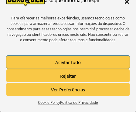
Olha só que informação legal
« Voltar
1
2
3
4
5
Próxima »
Para oferecer as melhores experiências, usamos tecnologias como
cookies para armazenar e/ou acessar informações do dispositivo. O
Estamos No Facebook
consentimento para essas tecnologias nos permitirá processar dados de
navegação ou identificadores únicos neste site. Não consentir ou retirar
o consentimento pode afetar recursos e funcionalidades.
Aceitar tudo
Click to accept marketing cookies and
Rejeitar
enable this content
Ver Preferências
Cookie Policy
Política de Privacidade
Trailer Canal Deixo A Dica