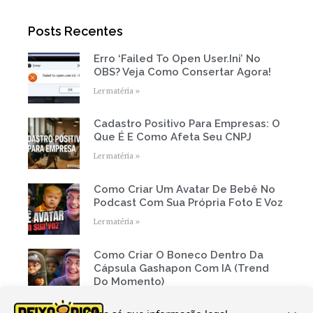
t
b
u
a
e
o
b
g
r
o
e
r
Posts Recentes
k
a
-
m
f
Erro ‘Failed To Open User.ini’ No
Page
Page
Page
Page
Page
OBS? Veja Como Consertar Agora!
Ler matéria »
Cadastro Positivo Para Empresas: O
Que É E Como Afeta Seu CNPJ
Ler matéria »
Como Criar Um Avatar De Bebê No
Podcast Com Sua Própria Foto E Voz
Ler matéria »
Como Criar O Boneco Dentro Da
Cápsula Gashapon Com IA (Trend
Do Momento)
Ler matéria »