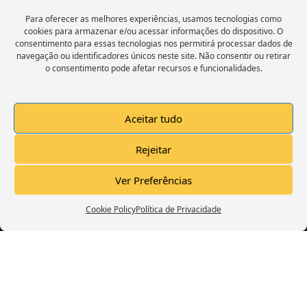
Para oferecer as melhores experiências, usamos tecnologias como
cookies para armazenar e/ou acessar informações do dispositivo. O
consentimento para essas tecnologias nos permitirá processar dados de
navegação ou identificadores únicos neste site. Não consentir ou retirar
o consentimento pode afetar recursos e funcionalidades.
Trailer Canal Deixo A Dica
Aceitar tudo
Rejeitar
Click to accept marketing cookies and
Ver Preferências
enable this content
Cookie Policy
Política de Privacidade