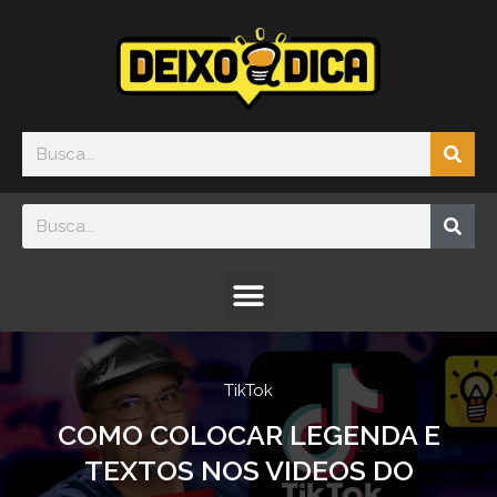
Ir
para
o
conteúdo
Sea
Search
Sea
Search
Menu
TikTok
COMO COLOCAR LEGENDA E
TEXTOS NOS VIDEOS DO