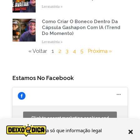
Ler matéria »
Como Criar O Boneco Dentro Da
Cápsula Gashapon Com IA (Trend
Do Momento)
Ler matéria »
« Voltar
1
2
3
4
5
Próxima »
Estamos No Facebook
Click to accept marketing cookies and
enable this content
Olha só que informação legal