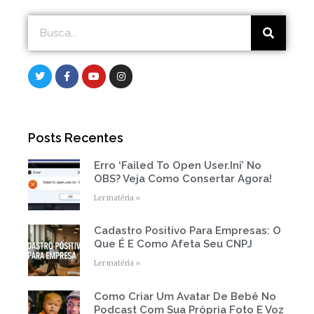
Search
Search
T
F
Y
I
w
a
o
n
i
c
u
s
t
e
t
t
t
b
u
a
e
o
b
g
r
o
e
r
Posts Recentes
k
a
-
m
f
Erro ‘Failed To Open User.ini’ No
Page
Page
Page
Page
Page
OBS? Veja Como Consertar Agora!
Ler matéria »
Cadastro Positivo Para Empresas: O
Que É E Como Afeta Seu CNPJ
Ler matéria »
Como Criar Um Avatar De Bebê No
Podcast Com Sua Própria Foto E Voz