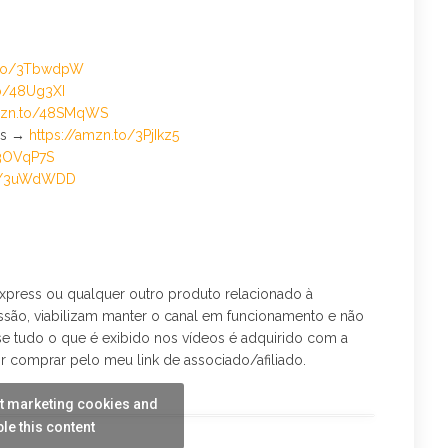
n.to/3TbwdpW
to/48Ug3XI
amzn.to/48SMqWS
nes →
https://amzn.to/3PjIkz5
/3OVqP7S
to/3uWdWDD
press ou qualquer outro produto relacionado à
são, viabilizam manter o canal em funcionamento e não
ase tudo o que é exibido nos vídeos é adquirido com a
r comprar pelo meu link de associado/afiliado.
pt marketing cookies and
le this content