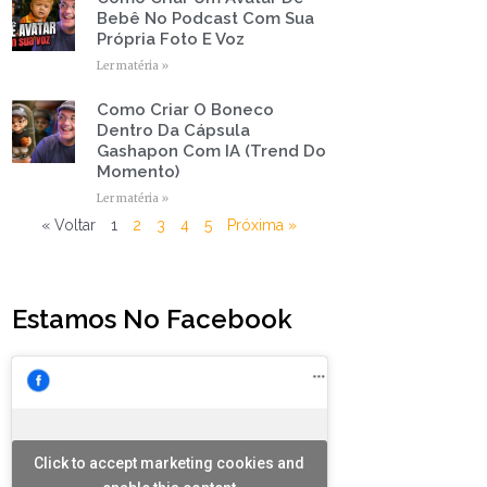
Bebê No Podcast Com Sua
Própria Foto E Voz
Ler matéria »
Como Criar O Boneco
Dentro Da Cápsula
Gashapon Com IA (Trend Do
Momento)
Ler matéria »
« Voltar
1
2
3
4
5
Próxima »
Estamos No Facebook
Click to accept marketing cookies and