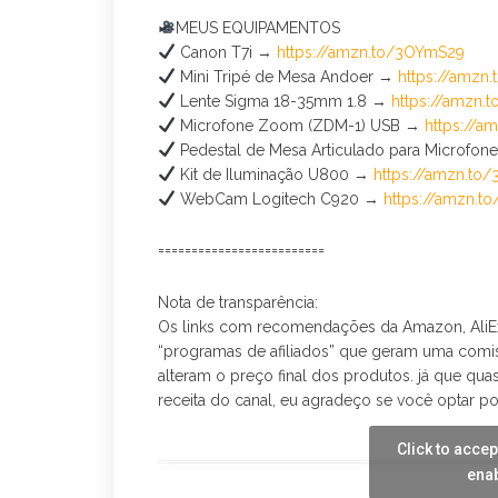
MEUS EQUIPAMENTOS
Canon T7i →
https://amzn.to/3OYmS29
Mini Tripé de Mesa Andoer →
https://amz
Lente Sigma 18-35mm 1.8 →
https://amzn.
Microfone Zoom (ZDM-1) USB →
https://
Pedestal de Mesa Articulado para Microfo
Kit de Iluminação U800 →
https://amzn.to
WebCam Logitech C920 →
https://amzn.
=========================
Nota de transparência:
Os links com recomendações da Amazon, AliEx
“programas de afiliados” que geram uma comis
alteram o preço final dos produtos. já que qu
receita do canal, eu agradeço se você optar po
Click to acce
enab