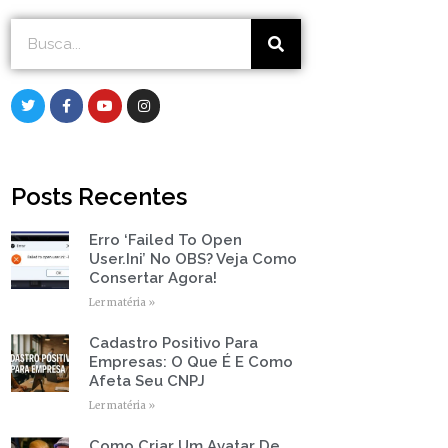
Search
Search
T
F
Y
I
w
a
o
n
i
c
u
s
t
e
t
t
t
b
u
a
e
o
b
g
r
o
e
r
Posts Recentes
k
a
-
m
f
Erro ‘Failed To Open
Page
Page
Page
Page
Page
User.ini’ No OBS? Veja Como
Consertar Agora!
Ler matéria »
Cadastro Positivo Para
Empresas: O Que É E Como
Afeta Seu CNPJ
Ler matéria »
Como Criar Um Avatar De