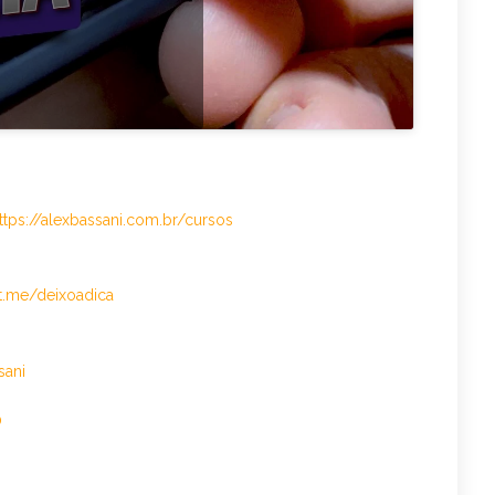
ttps://alexbassani.com.br/cursos
/t.me/deixoadica
sani
0