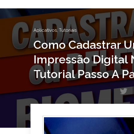
Aplicativos
,
Tutoriais
Como Cadastrar 
Impressão Digital 
Tutorial Passo A P
T
w
i
t
t
e