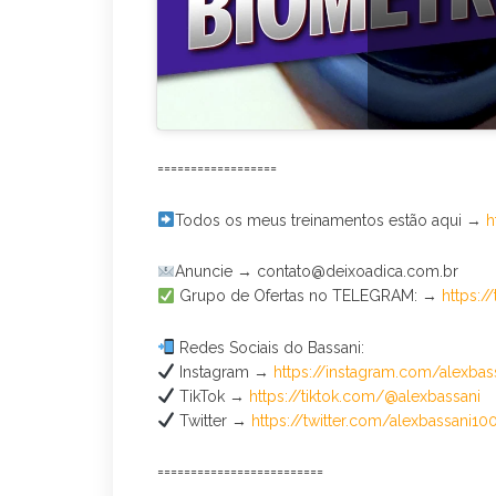
==================
Todos os meus treinamentos estão aqui →
h
Anuncie → contato@deixoadica.com.br
Grupo de Ofertas no TELEGRAM: →
https:/
Redes Sociais do Bassani:
Instagram →
https://instagram.com/alexbas
TikTok →
https://tiktok.com/@alexbassani
Twitter →
https://twitter.com/alexbassani10
=========================