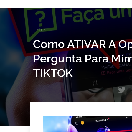
TikTok
Como ATIVAR A Op
Pergunta Para Mim
TIKTOK
T
w
i
t
t
e