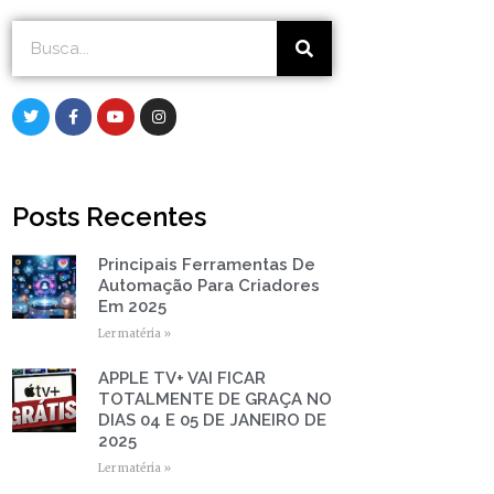
Search
Search
T
F
Y
I
w
a
o
n
i
c
u
s
t
e
t
t
t
b
u
a
e
o
b
g
r
o
e
r
Posts Recentes
k
a
-
m
f
Principais Ferramentas De
Page
Page
Page
Page
Page
Automação Para Criadores
Em 2025
Ler matéria »
APPLE TV+ VAI FICAR
TOTALMENTE DE GRAÇA NO
DIAS 04 E 05 DE JANEIRO DE
2025
Ler matéria »