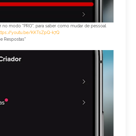
iver no modo “PRO”, para saber como mudar de pessoal
ttps://youtu.be/KKTsZpQ-k7Q
 e Respostas”