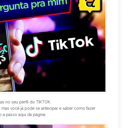
o
e
r
k
a
m
s no seu perfil do TIKTOK.
s, mas você já pode se antecipar e saber como fazer
o a passo aqui da página: