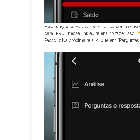
Essa função só vai aparecer se sua conta est
para “PRO”, nesse link eu te ensino fazer isso:
h
Passo 3: Na próxima tela, clique em “Perguntas