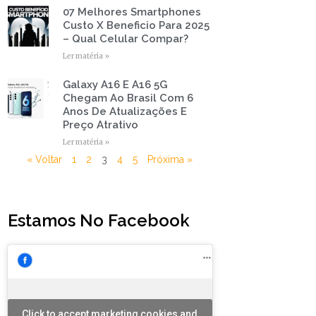
07 Melhores Smartphones
Custo X Beneficio Para 2025
– Qual Celular Compar?
Ler matéria »
Galaxy A16 E A16 5G
Chegam Ao Brasil Com 6
Anos De Atualizações E
Preço Atrativo
Ler matéria »
« Voltar
1
2
3
4
5
Próxima »
Estamos No Facebook
Click to accept marketing cookies and