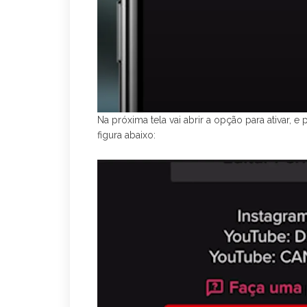
Na próxima tela vai abrir a opção para ativar, e 
figura abaixo: