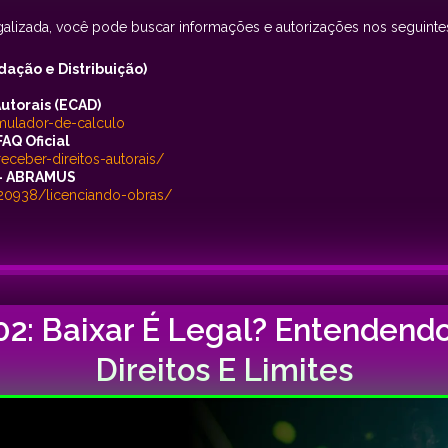
galizada, você pode buscar informações e autorizações nos seguintes 
dação e Distribuição)
utorais (ECAD)
imulador-de-calculo
AQ Oficial
ceber-direitos-autorais/
 – ABRAMUS
/20938/licenciando-obras/
02: Baixar É Legal? Entendend
Direitos E Limites